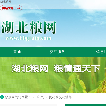
湖北粮网
网站支持IPV6
首 页
交易服务
信息
您原因的的位置： ›
首 页
›
贸易粮交易清单